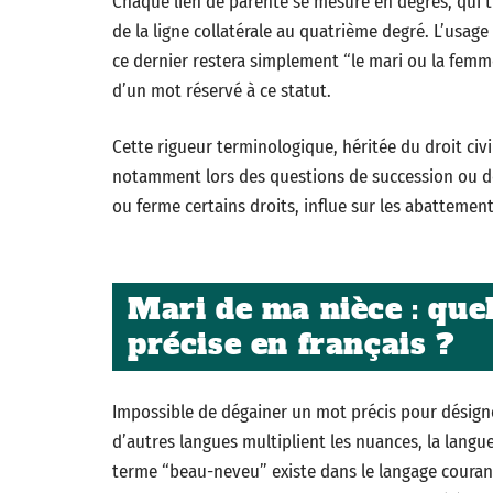
Chaque lien de parenté se mesure en degrés, qui t
de la ligne collatérale au quatrième degré. L’usage
ce dernier restera simplement “le mari ou la femme
d’un mot réservé à ce statut.
Cette rigueur terminologique, héritée du droit civil
notamment lors des questions de succession ou d
ou ferme certains droits, influe sur les abattements
Mari de ma nièce : quel
précise en français ?
Impossible de dégainer un mot précis pour désigner 
d’autres langues multiplient les nuances, la langue
terme “beau-neveu” existe dans le langage courant, 